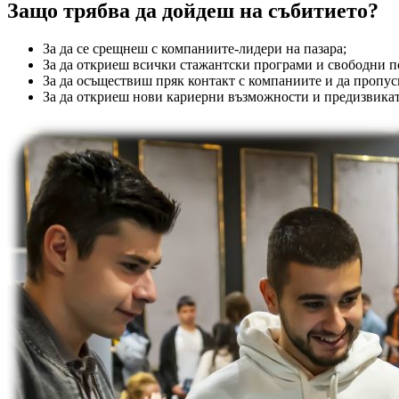
Защо трябва да дойдеш на събитието?
За да се срещнеш с компаниите-лидери на пазара;
За да откриеш всички стажантски програми и свободни п
За да осъществиш пряк контакт с компаниите и да пропус
За да откриеш нови кариерни възможности и предизвикат